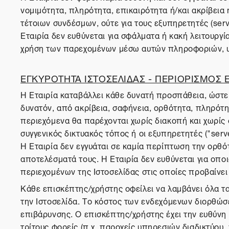
νομιμότητα, πληρότητα, επικαιρότητα ή/και ακρίβεια
τέτοιων συνδέσμων, ούτε για τους εξυπηρετητές (serv
Εταιρία δεν ευθύνεται για σφάλματα ή κακή λειτουργ
χρήση των παρεχομένων μέσω αυτών πληροφοριών, υ
ΕΓΚΥΡΟΤΗΤΑ ΙΣΤΟΣΕΛΙΔΑΣ - ΠΕΡΙΟΡΙΣΜΟΣ
Η Εταιρία καταβάλλει κάθε δυνατή προσπάθεια, ώστε 
δυνατόν, από ακρίβεια, σαφήνεια, ορθότητα, πληρότητα
περιεχόμενα θα παρέχονται χωρίς διακοπή και χωρίς σ
συγγενικός δικτυακός τόπος ή οι εξυπηρετητές ("serv
Η Εταιρία δεν εγγυάται σε καμία περίπτωση την ορθό
αποτελέσματά τους. Η Εταιρία δεν ευθύνεται για οπ
περιεχομένων της Ιστοσελίδας στις οποίες προβαίνε
Κάθε επισκέπτης/χρήστης οφείλει να λαμβάνει όλα τ
την Ιστοσελίδα. Το κόστος των ενδεχόμενων διορθώσ
επιβάρυνσης. Ο επισκέπτης/χρήστης έχει την ευθύνη 
τρίτους φορείς (π.χ. παροχείς υπηρεσιών διαδικτύου