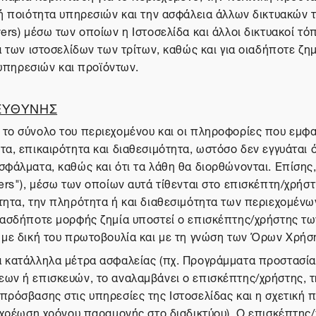
 ή ποιότητα υπηρεσιών και την ασφάλεια άλλων δικτυακών 
ers) μέσω των οποίων η Ιστοσελίδα και άλλοι δικτυακοί τό
ία των ιστοσελίδων των τρίτων, καθώς και για οιαδήποτε 
πηρεσιών και προϊόντων.
 ΕΥΘΥΝΗΣ
το σύνολο του περιεχομένου και οι πληροφορίες που εμφαν
, επικαιρότητα και διαθεσιμότητα, ωστόσο δεν εγγυάται ότι
φάλματα, καθώς και ότι τα λάθη θα διορθώνονται. Επίσης, 
ers"), μέσω των οποίων αυτά τίθενται στο επισκέπτη/χρήστ
τητα, την πληρότητα ή και διαθεσιμότητα των περιεχομένω
οιασδήποτε μορφής ζημία υποστεί ο επισκέπτης/χρήστης τω
ι με δική του πρωτοβουλία και με τη γνώση των Όρων Χρήσ
α κατάλληλα μέτρα ασφαλείας (πχ. Προγράμματα προστασία
εων ή επισκευών, το αναλαμβάνει ο επισκέπτης/χρήστης, τ
πρόσβασης στις υπηρεσίες της Ιστοσελίδας και η σχετική 
, χρέωση χρόνου παραμονής στο διαδικτύου). Ο επισκέπτης