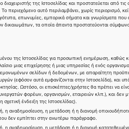
ι ο διαχειριστής της Ιστοσελίδας και προστατεύεται από τις
ο περιεχόμενο αυτό περιλαμβάνει, χωρίς περιορισμό, κείμε
γότυπα, επωνυμίες, εμπορικά σήματα και γνωρίσματα που 
ών δικαιωμάτων, τα οποία άπαντα προστατεύονται σύμφωνα 
ομένου της Ιστοσελίδας για προσωπική ενημέρωση, καθώς κα
αίσιο μιας επιχείρησης ή μιας υπηρεσίας ή ενός οργανισμο
μεμονωμένων σελίδων ή δεδομένων, με απαραίτητη προϋπό
ργών (εφόσον αυτά εμφανίζονται στην Ιστοσελίδα), και υπ
οκτησίας. Ωστόσο, οι επισκέπτες/χρήστες θα πρέπει να είν
υνεργατών φορέων, οργανισμών, εταιρειών κλπ.), και δεν 
 σχετική ένδειξη της Ιστοσελίδας).
 η αναδημοσίευση, η μετάδοση ή η διανομή οποιουδήποτε 
που δεν εμπίπτει στην ανωτέρω παράγραφο.
, η αναδημοσίευση, η μετάδοση ή η διανομή κατατεθειμέν