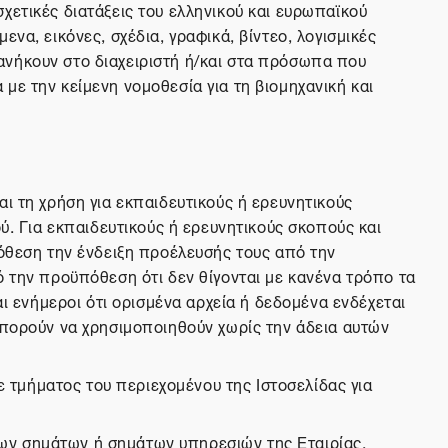
 σχετικές διατάξεις του ελληνικού και ευρωπαϊκού
να, εικόνες, σχέδια, γραφικά, βίντεο, λογισμικές
ανήκουν στο διαχειριστή ή/και στα πρόσωπα που
με την κείμενη νομοθεσία για τη βιομηχανική και
ι τη χρήση για εκπαιδευτικούς ή ερευνητικούς
ύ. Για εκπαιδευτικούς ή ερευνητικούς σκοπούς και
θεση την ένδειξη προέλευσής τους από την
ό την προϋπόθεση ότι δεν θίγονται με κανένα τρόπο τα
αι ενήμεροι ότι ορισμένα αρχεία ή δεδομένα ενδέχεται
μπορούν να χρησιμοποιηθούν χωρίς την άδεια αυτών
τμήματος του περιεχομένου της Ιστοσελίδας για
ων σημάτων ή σημάτων υπηρεσιών της Εταιρίας,