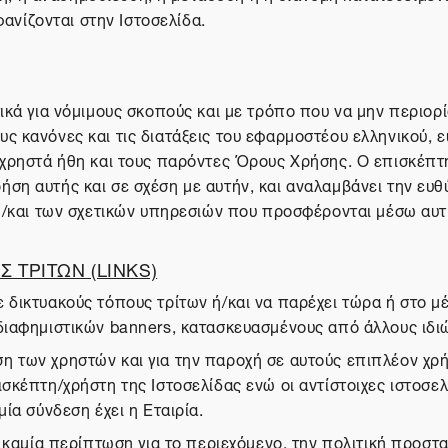
νίζονται στην Ιστοσελίδα.
ικά για νόμιμους σκοπούς και με τρόπο που να μην περιορίζ
ς κανόνες και τις διατάξεις του εφαρμοστέου ελληνικού, ε
α χρηστά ήθη και τους παρόντες Όρους Χρήσης. Ο επισκέπτ
ση αυτής και σε σχέση με αυτήν, και αναλαμβάνει την ευθύ
 ή/και των σχετικών υπηρεσιών που προσφέρονται μέσω αυτ
 ΤΡΙΤΩΝ (LINKS)
 δικτυακούς τόπους τρίτων ή/και να παρέχει τώρα ή στο 
διαφημιστικών banners, κατασκευασμένους από άλλους ιδιώ
η των χρηστών και για την παροχή σε αυτούς επιπλέον χ
σκέπτη/χρήστη της Ιστοσελίδας ενώ οι αντίστοιχες ιστοσελ
ία σύνδεση έχει η Εταιρία.
σε καμία περίπτωση για το περιεχόμενο, την πολιτική προ