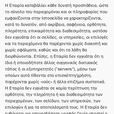
Η Εταιρία καταβάλλει κάθε δυνατή προσπάθεια, ώστε
το σύνολο του περιεχομένου και οι πληροφορίες που
εμφανίζονται στην Ιστοσελίδα να χαρακτηρίζονται,
κατά το δυνατόν, από ακρίβεια, σαφήνεια, ορθότητα,
πληρότητα, επικαιρότητα και διαθεσιμότητα, ωστόσο
δεν εγγυάται ότι οι σελίδες, οι υπηρεσίες, οι επιλογές
και τα περιεχόμενα θα παρέχονται χωρίς διακοπή και
χωρίς σφάλματα, καθώς και ότι τα λάθη θα
διορθώνονται. Επίσης, η Εταιρία δεν εγγυάται ότι η
ίδια ή οποιοδήποτε άλλος συγγενικός δικτυακός
τόπος ή οι εξυπηρετητές ("servers"), μέσω των
οποίων αυτά τίθενται στο επισκέπτη/χρήστη,
παρέχονται χωρίς «ιούς» ή άλλα επιζήμια συστατικά.
Η Εταιρία δεν εγγυάται σε καμία περίπτωση την
ορθότητα, την πληρότητα ή και διαθεσιμότητα των
περιεχομένων, των σελίδων, των υπηρεσιών, των
επιλογών ή για τα αποτελέσματά τους. Η Εταιρία δεν
ευθύνεται για οποιασδήποτε μορφής ζημία υποστεί ο