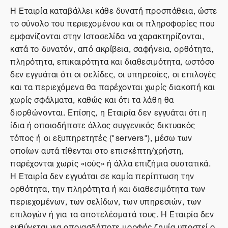
Η Εταιρία καταβάλλει κάθε δυνατή προσπάθεια, ώστε
το σύνολο του περιεχομένου και οι πληροφορίες που
εμφανίζονται στην Ιστοσελίδα να χαρακτηρίζονται,
κατά το δυνατόν, από ακρίβεια, σαφήνεια, ορθότητα,
πληρότητα, επικαιρότητα και διαθεσιμότητα, ωστόσο
δεν εγγυάται ότι οι σελίδες, οι υπηρεσίες, οι επιλογές
και τα περιεχόμενα θα παρέχονται χωρίς διακοπή και
χωρίς σφάλματα, καθώς και ότι τα λάθη θα
διορθώνονται. Επίσης, η Εταιρία δεν εγγυάται ότι η
ίδια ή οποιοδήποτε άλλος συγγενικός δικτυακός
τόπος ή οι εξυπηρετητές ("servers"), μέσω των
οποίων αυτά τίθενται στο επισκέπτη/χρήστη,
παρέχονται χωρίς «ιούς» ή άλλα επιζήμια συστατικά.
Η Εταιρία δεν εγγυάται σε καμία περίπτωση την
ορθότητα, την πληρότητα ή και διαθεσιμότητα των
περιεχομένων, των σελίδων, των υπηρεσιών, των
επιλογών ή για τα αποτελέσματά τους. Η Εταιρία δεν
ευθύνεται για οποιασδήποτε μορφής ζημία υποστεί ο