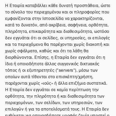
Η Εταιρία καταβάλλει κάθε δυνατή προσπάθεια, ώστε
το σύνολο του περιεχομένου και οι πληροφορίες που
εμφανίζονται στην Ιστοσελίδα να χαρακτηρίζονται,
κατά το δυνατόν, από ακρίβεια, σαφήνεια, ορθότητα,
πληρότητα, επικαιρότητα και διαθεσιμότητα, ωστόσο
δεν εγγυάται ότι οι σελίδες, οι υπηρεσίες, οι επιλογές
και τα περιεχόμενα θα παρέχονται χωρίς διακοπή και
χωρίς σφάλματα, καθώς και ότι τα λάθη θα
διορθώνονται. Επίσης, η Εταιρία δεν εγγυάται ότι η
ίδια ή οποιοδήποτε άλλος συγγενικός δικτυακός
τόπος ή οι εξυπηρετητές ("servers"), μέσω των
οποίων αυτά τίθενται στο επισκέπτη/χρήστη,
παρέχονται χωρίς «ιούς» ή άλλα επιζήμια συστατικά.
Η Εταιρία δεν εγγυάται σε καμία περίπτωση την
ορθότητα, την πληρότητα ή και διαθεσιμότητα των
περιεχομένων, των σελίδων, των υπηρεσιών, των
επιλογών ή για τα αποτελέσματά τους. Η Εταιρία δεν
ευθύνεται για οποιασδήποτε μορφής ζημία υποστεί ο