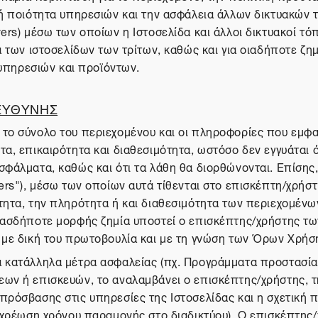
 ή ποιότητα υπηρεσιών και την ασφάλεια άλλων δικτυακών 
ers) μέσω των οποίων η Ιστοσελίδα και άλλοι δικτυακοί τό
ία των ιστοσελίδων των τρίτων, καθώς και για οιαδήποτε 
πηρεσιών και προϊόντων.
 ΕΥΘΥΝΗΣ
το σύνολο του περιεχομένου και οι πληροφορίες που εμφαν
, επικαιρότητα και διαθεσιμότητα, ωστόσο δεν εγγυάται ότι
φάλματα, καθώς και ότι τα λάθη θα διορθώνονται. Επίσης, 
ers"), μέσω των οποίων αυτά τίθενται στο επισκέπτη/χρήστ
τητα, την πληρότητα ή και διαθεσιμότητα των περιεχομένω
οιασδήποτε μορφής ζημία υποστεί ο επισκέπτης/χρήστης τω
ι με δική του πρωτοβουλία και με τη γνώση των Όρων Χρήσ
α κατάλληλα μέτρα ασφαλείας (πχ. Προγράμματα προστασία
εων ή επισκευών, το αναλαμβάνει ο επισκέπτης/χρήστης, τ
πρόσβασης στις υπηρεσίες της Ιστοσελίδας και η σχετική 
, χρέωση χρόνου παραμονής στο διαδικτύου). Ο επισκέπτης