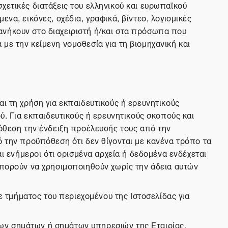
 σχετικές διατάξεις του ελληνικού και ευρωπαϊκού
να, εικόνες, σχέδια, γραφικά, βίντεο, λογισμικές
ανήκουν στο διαχειριστή ή/και στα πρόσωπα που
με την κείμενη νομοθεσία για τη βιομηχανική και
ι τη χρήση για εκπαιδευτικούς ή ερευνητικούς
ύ. Για εκπαιδευτικούς ή ερευνητικούς σκοπούς και
θεση την ένδειξη προέλευσής τους από την
ό την προϋπόθεση ότι δεν θίγονται με κανένα τρόπο τα
αι ενήμεροι ότι ορισμένα αρχεία ή δεδομένα ενδέχεται
μπορούν να χρησιμοποιηθούν χωρίς την άδεια αυτών
τμήματος του περιεχομένου της Ιστοσελίδας για
ων σημάτων ή σημάτων υπηρεσιών της Εταιρίας,