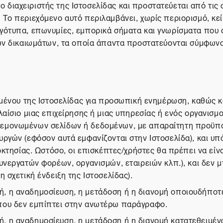
ι ο διαχειριστής της Ιστοσελίδας και προστατεύεται από τις
ο περιεχόμενο αυτό περιλαμβάνει, χωρίς περιορισμό, κείμε
γότυπα, επωνυμίες, εμπορικά σήματα και γνωρίσματα που 
ών δικαιωμάτων, τα οποία άπαντα προστατεύονται σύμφωνα 
ομένου της Ιστοσελίδας για προσωπική ενημέρωση, καθώς κα
αίσιο μιας επιχείρησης ή μιας υπηρεσίας ή ενός οργανισμο
μεμονωμένων σελίδων ή δεδομένων, με απαραίτητη προϋπό
ργών (εφόσον αυτά εμφανίζονται στην Ιστοσελίδα), και υπ
οκτησίας. Ωστόσο, οι επισκέπτες/χρήστες θα πρέπει να είν
υνεργατών φορέων, οργανισμών, εταιρειών κλπ.), και δεν 
 σχετική ένδειξη της Ιστοσελίδας).
 η αναδημοσίευση, η μετάδοση ή η διανομή οποιουδήποτε 
που δεν εμπίπτει στην ανωτέρω παράγραφο.
, η αναδημοσίευση, η μετάδοση ή η διανομή κατατεθειμέν