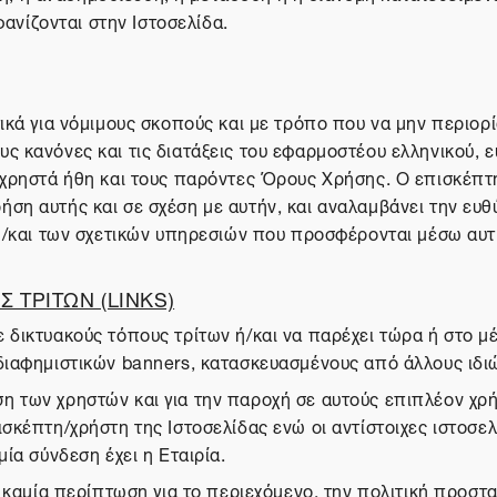
νίζονται στην Ιστοσελίδα.
ικά για νόμιμους σκοπούς και με τρόπο που να μην περιορίζ
ς κανόνες και τις διατάξεις του εφαρμοστέου ελληνικού, ε
α χρηστά ήθη και τους παρόντες Όρους Χρήσης. Ο επισκέπτ
ση αυτής και σε σχέση με αυτήν, και αναλαμβάνει την ευθύ
 ή/και των σχετικών υπηρεσιών που προσφέρονται μέσω αυτ
 ΤΡΙΤΩΝ (LINKS)
 δικτυακούς τόπους τρίτων ή/και να παρέχει τώρα ή στο 
διαφημιστικών banners, κατασκευασμένους από άλλους ιδιώ
η των χρηστών και για την παροχή σε αυτούς επιπλέον χ
σκέπτη/χρήστη της Ιστοσελίδας ενώ οι αντίστοιχες ιστοσελ
ία σύνδεση έχει η Εταιρία.
σε καμία περίπτωση για το περιεχόμενο, την πολιτική προ