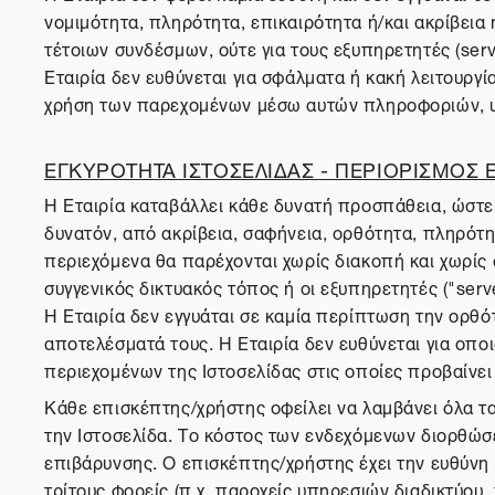
νομιμότητα, πληρότητα, επικαιρότητα ή/και ακρίβεια
τέτοιων συνδέσμων, ούτε για τους εξυπηρετητές (serv
Εταιρία δεν ευθύνεται για σφάλματα ή κακή λειτουργ
χρήση των παρεχομένων μέσω αυτών πληροφοριών, υ
ΕΓΚΥΡΟΤΗΤΑ ΙΣΤΟΣΕΛΙΔΑΣ - ΠΕΡΙΟΡΙΣΜΟΣ
Η Εταιρία καταβάλλει κάθε δυνατή προσπάθεια, ώστε 
δυνατόν, από ακρίβεια, σαφήνεια, ορθότητα, πληρότητα
περιεχόμενα θα παρέχονται χωρίς διακοπή και χωρίς σ
συγγενικός δικτυακός τόπος ή οι εξυπηρετητές ("serv
Η Εταιρία δεν εγγυάται σε καμία περίπτωση την ορθό
αποτελέσματά τους. Η Εταιρία δεν ευθύνεται για οπ
περιεχομένων της Ιστοσελίδας στις οποίες προβαίνε
Κάθε επισκέπτης/χρήστης οφείλει να λαμβάνει όλα τ
την Ιστοσελίδα. Το κόστος των ενδεχόμενων διορθώσ
επιβάρυνσης. Ο επισκέπτης/χρήστης έχει την ευθύνη 
τρίτους φορείς (π.χ. παροχείς υπηρεσιών διαδικτύου