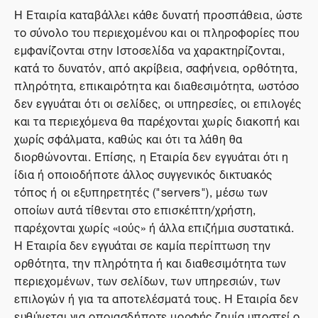
Η Εταιρία καταβάλλει κάθε δυνατή προσπάθεια, ώστε
το σύνολο του περιεχομένου και οι πληροφορίες που
εμφανίζονται στην Ιστοσελίδα να χαρακτηρίζονται,
κατά το δυνατόν, από ακρίβεια, σαφήνεια, ορθότητα,
πληρότητα, επικαιρότητα και διαθεσιμότητα, ωστόσο
δεν εγγυάται ότι οι σελίδες, οι υπηρεσίες, οι επιλογές
και τα περιεχόμενα θα παρέχονται χωρίς διακοπή και
χωρίς σφάλματα, καθώς και ότι τα λάθη θα
διορθώνονται. Επίσης, η Εταιρία δεν εγγυάται ότι η
ίδια ή οποιοδήποτε άλλος συγγενικός δικτυακός
τόπος ή οι εξυπηρετητές ("servers"), μέσω των
οποίων αυτά τίθενται στο επισκέπτη/χρήστη,
παρέχονται χωρίς «ιούς» ή άλλα επιζήμια συστατικά.
Η Εταιρία δεν εγγυάται σε καμία περίπτωση την
ορθότητα, την πληρότητα ή και διαθεσιμότητα των
περιεχομένων, των σελίδων, των υπηρεσιών, των
επιλογών ή για τα αποτελέσματά τους. Η Εταιρία δεν
ευθύνεται για οποιασδήποτε μορφής ζημία υποστεί ο