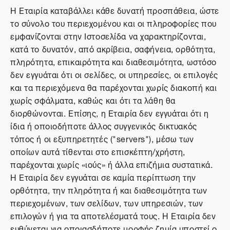
Η Εταιρία καταβάλλει κάθε δυνατή προσπάθεια, ώστε
το σύνολο του περιεχομένου και οι πληροφορίες που
εμφανίζονται στην Ιστοσελίδα να χαρακτηρίζονται,
κατά το δυνατόν, από ακρίβεια, σαφήνεια, ορθότητα,
πληρότητα, επικαιρότητα και διαθεσιμότητα, ωστόσο
δεν εγγυάται ότι οι σελίδες, οι υπηρεσίες, οι επιλογές
και τα περιεχόμενα θα παρέχονται χωρίς διακοπή και
χωρίς σφάλματα, καθώς και ότι τα λάθη θα
διορθώνονται. Επίσης, η Εταιρία δεν εγγυάται ότι η
ίδια ή οποιοδήποτε άλλος συγγενικός δικτυακός
τόπος ή οι εξυπηρετητές ("servers"), μέσω των
οποίων αυτά τίθενται στο επισκέπτη/χρήστη,
παρέχονται χωρίς «ιούς» ή άλλα επιζήμια συστατικά.
Η Εταιρία δεν εγγυάται σε καμία περίπτωση την
ορθότητα, την πληρότητα ή και διαθεσιμότητα των
περιεχομένων, των σελίδων, των υπηρεσιών, των
επιλογών ή για τα αποτελέσματά τους. Η Εταιρία δεν
ευθύνεται για οποιασδήποτε μορφής ζημία υποστεί ο