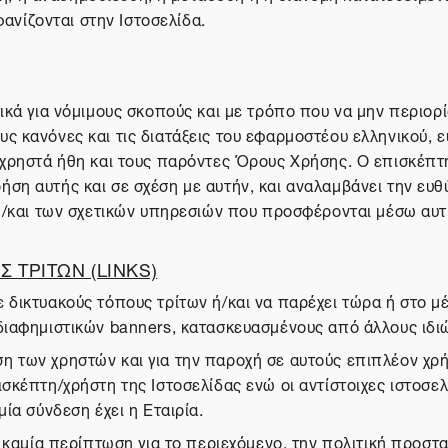
νίζονται στην Ιστοσελίδα.
ικά για νόμιμους σκοπούς και με τρόπο που να μην περιορίζ
ς κανόνες και τις διατάξεις του εφαρμοστέου ελληνικού, ε
α χρηστά ήθη και τους παρόντες Όρους Χρήσης. Ο επισκέπτ
ση αυτής και σε σχέση με αυτήν, και αναλαμβάνει την ευθύ
 ή/και των σχετικών υπηρεσιών που προσφέρονται μέσω αυτ
 ΤΡΙΤΩΝ (LINKS)
 δικτυακούς τόπους τρίτων ή/και να παρέχει τώρα ή στο 
διαφημιστικών banners, κατασκευασμένους από άλλους ιδιώ
η των χρηστών και για την παροχή σε αυτούς επιπλέον χ
σκέπτη/χρήστη της Ιστοσελίδας ενώ οι αντίστοιχες ιστοσελ
ία σύνδεση έχει η Εταιρία.
σε καμία περίπτωση για το περιεχόμενο, την πολιτική προ