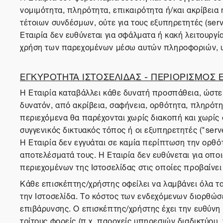
νομιμότητα, πληρότητα, επικαιρότητα ή/και ακρίβεια
τέτοιων συνδέσμων, ούτε για τους εξυπηρετητές (serv
Εταιρία δεν ευθύνεται για σφάλματα ή κακή λειτουργ
χρήση των παρεχομένων μέσω αυτών πληροφοριών, υ
ΕΓΚΥΡΟΤΗΤΑ ΙΣΤΟΣΕΛΙΔΑΣ - ΠΕΡΙΟΡΙΣΜΟΣ
Η Εταιρία καταβάλλει κάθε δυνατή προσπάθεια, ώστε 
δυνατόν, από ακρίβεια, σαφήνεια, ορθότητα, πληρότητα
περιεχόμενα θα παρέχονται χωρίς διακοπή και χωρίς σ
συγγενικός δικτυακός τόπος ή οι εξυπηρετητές ("serv
Η Εταιρία δεν εγγυάται σε καμία περίπτωση την ορθό
αποτελέσματά τους. Η Εταιρία δεν ευθύνεται για οπ
περιεχομένων της Ιστοσελίδας στις οποίες προβαίνε
Κάθε επισκέπτης/χρήστης οφείλει να λαμβάνει όλα τ
την Ιστοσελίδα. Το κόστος των ενδεχόμενων διορθώσ
επιβάρυνσης. Ο επισκέπτης/χρήστης έχει την ευθύνη 
τρίτους φορείς (π.χ. παροχείς υπηρεσιών διαδικτύου