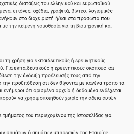
 σχετικές διατάξεις του ελληνικού και ευρωπαϊκού
να, εικόνες, σχέδια, γραφικά, βίντεο, λογισμικές
ανήκουν στο διαχειριστή ή/και στα πρόσωπα που
με την κείμενη νομοθεσία για τη βιομηχανική και
ι τη χρήση για εκπαιδευτικούς ή ερευνητικούς
ύ. Για εκπαιδευτικούς ή ερευνητικούς σκοπούς και
θεση την ένδειξη προέλευσής τους από την
ό την προϋπόθεση ότι δεν θίγονται με κανένα τρόπο τα
αι ενήμεροι ότι ορισμένα αρχεία ή δεδομένα ενδέχεται
μπορούν να χρησιμοποιηθούν χωρίς την άδεια αυτών
τμήματος του περιεχομένου της Ιστοσελίδας για
ων σημάτων ή σημάτων υπηρεσιών της Εταιρίας,