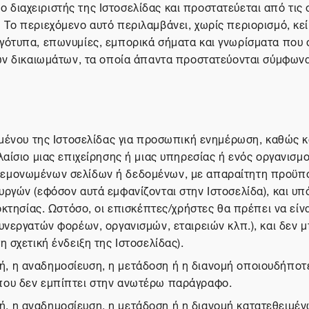
ι ο διαχειριστής της Ιστοσελίδας και προστατεύεται από τις
ο περιεχόμενο αυτό περιλαμβάνει, χωρίς περιορισμό, κείμε
γότυπα, επωνυμίες, εμπορικά σήματα και γνωρίσματα που 
ών δικαιωμάτων, τα οποία άπαντα προστατεύονται σύμφωνα 
ομένου της Ιστοσελίδας για προσωπική ενημέρωση, καθώς κα
αίσιο μιας επιχείρησης ή μιας υπηρεσίας ή ενός οργανισμο
μεμονωμένων σελίδων ή δεδομένων, με απαραίτητη προϋπό
ργών (εφόσον αυτά εμφανίζονται στην Ιστοσελίδα), και υπ
οκτησίας. Ωστόσο, οι επισκέπτες/χρήστες θα πρέπει να είν
υνεργατών φορέων, οργανισμών, εταιρειών κλπ.), και δεν 
 σχετική ένδειξη της Ιστοσελίδας).
 η αναδημοσίευση, η μετάδοση ή η διανομή οποιουδήποτε 
που δεν εμπίπτει στην ανωτέρω παράγραφο.
, η αναδημοσίευση, η μετάδοση ή η διανομή κατατεθειμέν