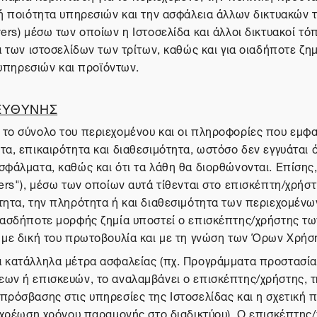
 ή ποιότητα υπηρεσιών και την ασφάλεια άλλων δικτυακών 
ers) μέσω των οποίων η Ιστοσελίδα και άλλοι δικτυακοί τό
ία των ιστοσελίδων των τρίτων, καθώς και για οιαδήποτε 
πηρεσιών και προϊόντων.
 ΕΥΘΥΝΗΣ
το σύνολο του περιεχομένου και οι πληροφορίες που εμφαν
, επικαιρότητα και διαθεσιμότητα, ωστόσο δεν εγγυάται ότι
φάλματα, καθώς και ότι τα λάθη θα διορθώνονται. Επίσης, 
ers"), μέσω των οποίων αυτά τίθενται στο επισκέπτη/χρήστ
τητα, την πληρότητα ή και διαθεσιμότητα των περιεχομένω
οιασδήποτε μορφής ζημία υποστεί ο επισκέπτης/χρήστης τω
ι με δική του πρωτοβουλία και με τη γνώση των Όρων Χρήσ
α κατάλληλα μέτρα ασφαλείας (πχ. Προγράμματα προστασία
εων ή επισκευών, το αναλαμβάνει ο επισκέπτης/χρήστης, τ
πρόσβασης στις υπηρεσίες της Ιστοσελίδας και η σχετική 
, χρέωση χρόνου παραμονής στο διαδικτύου). Ο επισκέπτης