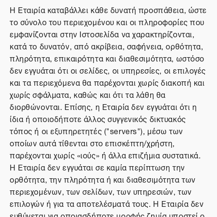
Η Εταιρία καταβάλλει κάθε δυνατή προσπάθεια, ώστε
το σύνολο του περιεχομένου και οι πληροφορίες που
εμφανίζονται στην Ιστοσελίδα να χαρακτηρίζονται,
κατά το δυνατόν, από ακρίβεια, σαφήνεια, ορθότητα,
πληρότητα, επικαιρότητα και διαθεσιμότητα, ωστόσο
δεν εγγυάται ότι οι σελίδες, οι υπηρεσίες, οι επιλογές
και τα περιεχόμενα θα παρέχονται χωρίς διακοπή και
χωρίς σφάλματα, καθώς και ότι τα λάθη θα
διορθώνονται. Επίσης, η Εταιρία δεν εγγυάται ότι η
ίδια ή οποιοδήποτε άλλος συγγενικός δικτυακός
τόπος ή οι εξυπηρετητές ("servers"), μέσω των
οποίων αυτά τίθενται στο επισκέπτη/χρήστη,
παρέχονται χωρίς «ιούς» ή άλλα επιζήμια συστατικά.
Η Εταιρία δεν εγγυάται σε καμία περίπτωση την
ορθότητα, την πληρότητα ή και διαθεσιμότητα των
περιεχομένων, των σελίδων, των υπηρεσιών, των
επιλογών ή για τα αποτελέσματά τους. Η Εταιρία δεν
ευθύνεται για οποιασδήποτε μορφής ζημία υποστεί ο