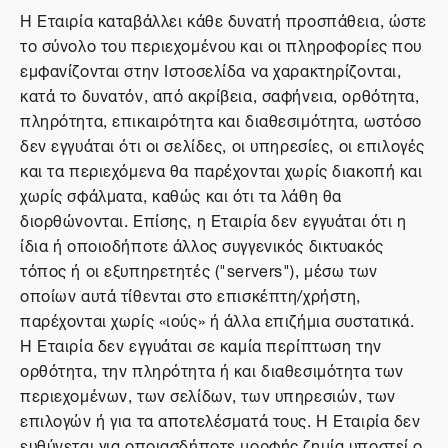
Η Εταιρία καταβάλλει κάθε δυνατή προσπάθεια, ώστε
το σύνολο του περιεχομένου και οι πληροφορίες που
εμφανίζονται στην Ιστοσελίδα να χαρακτηρίζονται,
κατά το δυνατόν, από ακρίβεια, σαφήνεια, ορθότητα,
πληρότητα, επικαιρότητα και διαθεσιμότητα, ωστόσο
δεν εγγυάται ότι οι σελίδες, οι υπηρεσίες, οι επιλογές
και τα περιεχόμενα θα παρέχονται χωρίς διακοπή και
χωρίς σφάλματα, καθώς και ότι τα λάθη θα
διορθώνονται. Επίσης, η Εταιρία δεν εγγυάται ότι η
ίδια ή οποιοδήποτε άλλος συγγενικός δικτυακός
τόπος ή οι εξυπηρετητές ("servers"), μέσω των
οποίων αυτά τίθενται στο επισκέπτη/χρήστη,
παρέχονται χωρίς «ιούς» ή άλλα επιζήμια συστατικά.
Η Εταιρία δεν εγγυάται σε καμία περίπτωση την
ορθότητα, την πληρότητα ή και διαθεσιμότητα των
περιεχομένων, των σελίδων, των υπηρεσιών, των
επιλογών ή για τα αποτελέσματά τους. Η Εταιρία δεν
ευθύνεται για οποιασδήποτε μορφής ζημία υποστεί ο