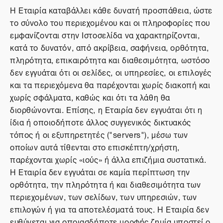
Η Εταιρία καταβάλλει κάθε δυνατή προσπάθεια, ώστε
το σύνολο του περιεχομένου και οι πληροφορίες που
εμφανίζονται στην Ιστοσελίδα να χαρακτηρίζονται,
κατά το δυνατόν, από ακρίβεια, σαφήνεια, ορθότητα,
πληρότητα, επικαιρότητα και διαθεσιμότητα, ωστόσο
δεν εγγυάται ότι οι σελίδες, οι υπηρεσίες, οι επιλογές
και τα περιεχόμενα θα παρέχονται χωρίς διακοπή και
χωρίς σφάλματα, καθώς και ότι τα λάθη θα
διορθώνονται. Επίσης, η Εταιρία δεν εγγυάται ότι η
ίδια ή οποιοδήποτε άλλος συγγενικός δικτυακός
τόπος ή οι εξυπηρετητές ("servers"), μέσω των
οποίων αυτά τίθενται στο επισκέπτη/χρήστη,
παρέχονται χωρίς «ιούς» ή άλλα επιζήμια συστατικά.
Η Εταιρία δεν εγγυάται σε καμία περίπτωση την
ορθότητα, την πληρότητα ή και διαθεσιμότητα των
περιεχομένων, των σελίδων, των υπηρεσιών, των
επιλογών ή για τα αποτελέσματά τους. Η Εταιρία δεν
ευθύνεται για οποιασδήποτε μορφής ζημία υποστεί ο