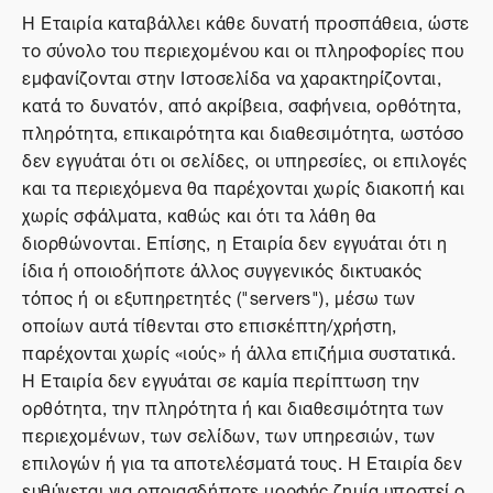
Η Εταιρία καταβάλλει κάθε δυνατή προσπάθεια, ώστε
το σύνολο του περιεχομένου και οι πληροφορίες που
εμφανίζονται στην Ιστοσελίδα να χαρακτηρίζονται,
κατά το δυνατόν, από ακρίβεια, σαφήνεια, ορθότητα,
πληρότητα, επικαιρότητα και διαθεσιμότητα, ωστόσο
δεν εγγυάται ότι οι σελίδες, οι υπηρεσίες, οι επιλογές
και τα περιεχόμενα θα παρέχονται χωρίς διακοπή και
χωρίς σφάλματα, καθώς και ότι τα λάθη θα
διορθώνονται. Επίσης, η Εταιρία δεν εγγυάται ότι η
ίδια ή οποιοδήποτε άλλος συγγενικός δικτυακός
τόπος ή οι εξυπηρετητές ("servers"), μέσω των
οποίων αυτά τίθενται στο επισκέπτη/χρήστη,
παρέχονται χωρίς «ιούς» ή άλλα επιζήμια συστατικά.
Η Εταιρία δεν εγγυάται σε καμία περίπτωση την
ορθότητα, την πληρότητα ή και διαθεσιμότητα των
περιεχομένων, των σελίδων, των υπηρεσιών, των
επιλογών ή για τα αποτελέσματά τους. Η Εταιρία δεν
ευθύνεται για οποιασδήποτε μορφής ζημία υποστεί ο