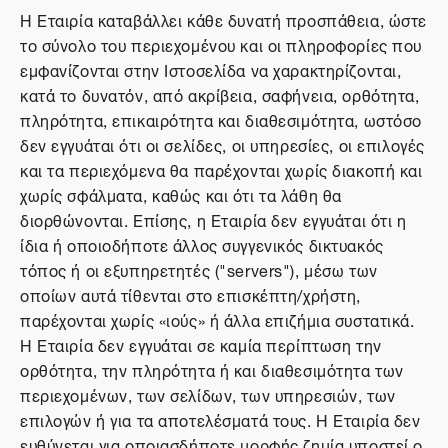
Η Εταιρία καταβάλλει κάθε δυνατή προσπάθεια, ώστε
το σύνολο του περιεχομένου και οι πληροφορίες που
εμφανίζονται στην Ιστοσελίδα να χαρακτηρίζονται,
κατά το δυνατόν, από ακρίβεια, σαφήνεια, ορθότητα,
πληρότητα, επικαιρότητα και διαθεσιμότητα, ωστόσο
δεν εγγυάται ότι οι σελίδες, οι υπηρεσίες, οι επιλογές
και τα περιεχόμενα θα παρέχονται χωρίς διακοπή και
χωρίς σφάλματα, καθώς και ότι τα λάθη θα
διορθώνονται. Επίσης, η Εταιρία δεν εγγυάται ότι η
ίδια ή οποιοδήποτε άλλος συγγενικός δικτυακός
τόπος ή οι εξυπηρετητές ("servers"), μέσω των
οποίων αυτά τίθενται στο επισκέπτη/χρήστη,
παρέχονται χωρίς «ιούς» ή άλλα επιζήμια συστατικά.
Η Εταιρία δεν εγγυάται σε καμία περίπτωση την
ορθότητα, την πληρότητα ή και διαθεσιμότητα των
περιεχομένων, των σελίδων, των υπηρεσιών, των
επιλογών ή για τα αποτελέσματά τους. Η Εταιρία δεν
ευθύνεται για οποιασδήποτε μορφής ζημία υποστεί ο