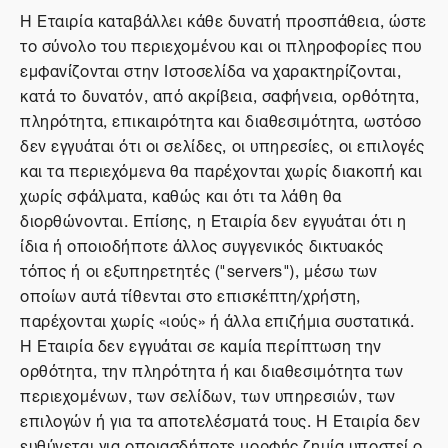
Η Εταιρία καταβάλλει κάθε δυνατή προσπάθεια, ώστε
το σύνολο του περιεχομένου και οι πληροφορίες που
εμφανίζονται στην Ιστοσελίδα να χαρακτηρίζονται,
κατά το δυνατόν, από ακρίβεια, σαφήνεια, ορθότητα,
πληρότητα, επικαιρότητα και διαθεσιμότητα, ωστόσο
δεν εγγυάται ότι οι σελίδες, οι υπηρεσίες, οι επιλογές
και τα περιεχόμενα θα παρέχονται χωρίς διακοπή και
χωρίς σφάλματα, καθώς και ότι τα λάθη θα
διορθώνονται. Επίσης, η Εταιρία δεν εγγυάται ότι η
ίδια ή οποιοδήποτε άλλος συγγενικός δικτυακός
τόπος ή οι εξυπηρετητές ("servers"), μέσω των
οποίων αυτά τίθενται στο επισκέπτη/χρήστη,
παρέχονται χωρίς «ιούς» ή άλλα επιζήμια συστατικά.
Η Εταιρία δεν εγγυάται σε καμία περίπτωση την
ορθότητα, την πληρότητα ή και διαθεσιμότητα των
περιεχομένων, των σελίδων, των υπηρεσιών, των
επιλογών ή για τα αποτελέσματά τους. Η Εταιρία δεν
ευθύνεται για οποιασδήποτε μορφής ζημία υποστεί ο