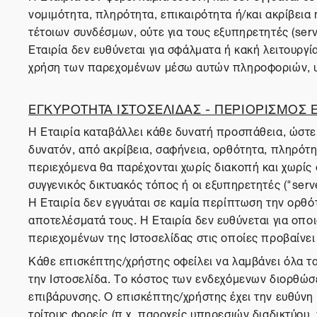
νομιμότητα, πληρότητα, επικαιρότητα ή/και ακρίβεια
τέτοιων συνδέσμων, ούτε για τους εξυπηρετητές (serv
Εταιρία δεν ευθύνεται για σφάλματα ή κακή λειτουργ
χρήση των παρεχομένων μέσω αυτών πληροφοριών, υ
ΕΓΚΥΡΟΤΗΤΑ ΙΣΤΟΣΕΛΙΔΑΣ - ΠΕΡΙΟΡΙΣΜΟΣ
Η Εταιρία καταβάλλει κάθε δυνατή προσπάθεια, ώστε 
δυνατόν, από ακρίβεια, σαφήνεια, ορθότητα, πληρότητα
περιεχόμενα θα παρέχονται χωρίς διακοπή και χωρίς σ
συγγενικός δικτυακός τόπος ή οι εξυπηρετητές ("serv
Η Εταιρία δεν εγγυάται σε καμία περίπτωση την ορθό
αποτελέσματά τους. Η Εταιρία δεν ευθύνεται για οπ
περιεχομένων της Ιστοσελίδας στις οποίες προβαίνε
Κάθε επισκέπτης/χρήστης οφείλει να λαμβάνει όλα τ
την Ιστοσελίδα. Το κόστος των ενδεχόμενων διορθώσ
επιβάρυνσης. Ο επισκέπτης/χρήστης έχει την ευθύνη 
τρίτους φορείς (π.χ. παροχείς υπηρεσιών διαδικτύου