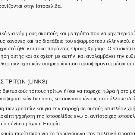
νίζονται στην Ιστοσελίδα.
ικά για νόμιμους σκοπούς και με τρόπο που να μην περιορίζ
ς κανόνες και τις διατάξεις του εφαρμοστέου ελληνικού, ε
α χρηστά ήθη και τους παρόντες Όρους Χρήσης. Ο επισκέπτ
ση αυτής και σε σχέση με αυτήν, και αναλαμβάνει την ευθύ
 ή/και των σχετικών υπηρεσιών που προσφέρονται μέσω αυτ
 ΤΡΙΤΩΝ (LINKS)
 δικτυακούς τόπους τρίτων ή/και να παρέχει τώρα ή στο 
διαφημιστικών banners, κατασκευασμένους από άλλους ιδιώ
η των χρηστών και για την παροχή σε αυτούς επιπλέον χ
σκέπτη/χρήστη της Ιστοσελίδας ενώ οι αντίστοιχες ιστοσελ
ία σύνδεση έχει η Εταιρία.
σε καμία περίπτωση για το περιεχόμενο, την πολιτική προ