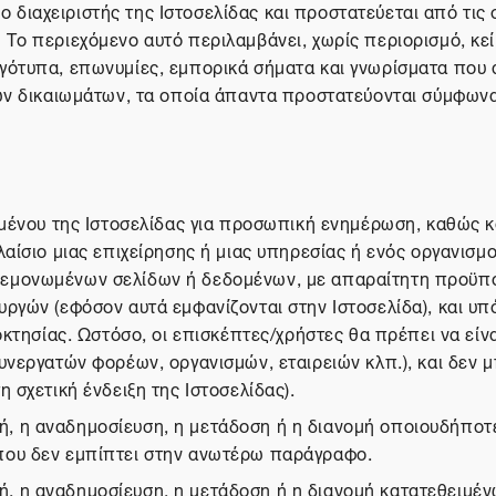
ι ο διαχειριστής της Ιστοσελίδας και προστατεύεται από τις
ο περιεχόμενο αυτό περιλαμβάνει, χωρίς περιορισμό, κείμε
γότυπα, επωνυμίες, εμπορικά σήματα και γνωρίσματα που 
ών δικαιωμάτων, τα οποία άπαντα προστατεύονται σύμφωνα 
ομένου της Ιστοσελίδας για προσωπική ενημέρωση, καθώς κα
αίσιο μιας επιχείρησης ή μιας υπηρεσίας ή ενός οργανισμο
μεμονωμένων σελίδων ή δεδομένων, με απαραίτητη προϋπό
ργών (εφόσον αυτά εμφανίζονται στην Ιστοσελίδα), και υπ
οκτησίας. Ωστόσο, οι επισκέπτες/χρήστες θα πρέπει να είν
υνεργατών φορέων, οργανισμών, εταιρειών κλπ.), και δεν 
 σχετική ένδειξη της Ιστοσελίδας).
 η αναδημοσίευση, η μετάδοση ή η διανομή οποιουδήποτε 
που δεν εμπίπτει στην ανωτέρω παράγραφο.
, η αναδημοσίευση, η μετάδοση ή η διανομή κατατεθειμέν