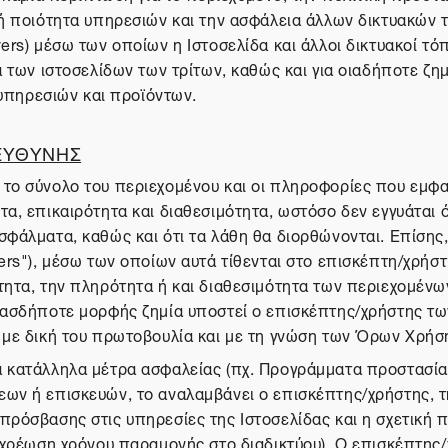
 ή ποιότητα υπηρεσιών και την ασφάλεια άλλων δικτυακών 
ers) μέσω των οποίων η Ιστοσελίδα και άλλοι δικτυακοί τό
ία των ιστοσελίδων των τρίτων, καθώς και για οιαδήποτε 
πηρεσιών και προϊόντων.
 ΕΥΘΥΝΗΣ
το σύνολο του περιεχομένου και οι πληροφορίες που εμφαν
, επικαιρότητα και διαθεσιμότητα, ωστόσο δεν εγγυάται ότι
φάλματα, καθώς και ότι τα λάθη θα διορθώνονται. Επίσης, 
ers"), μέσω των οποίων αυτά τίθενται στο επισκέπτη/χρήστ
τητα, την πληρότητα ή και διαθεσιμότητα των περιεχομένω
οιασδήποτε μορφής ζημία υποστεί ο επισκέπτης/χρήστης τω
ι με δική του πρωτοβουλία και με τη γνώση των Όρων Χρήσ
α κατάλληλα μέτρα ασφαλείας (πχ. Προγράμματα προστασία
εων ή επισκευών, το αναλαμβάνει ο επισκέπτης/χρήστης, τ
πρόσβασης στις υπηρεσίες της Ιστοσελίδας και η σχετική 
, χρέωση χρόνου παραμονής στο διαδικτύου). Ο επισκέπτης