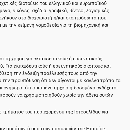
 σχετικές διατάξεις του ελληνικού και ευρωπαϊκού
να, εικόνες, σχέδια, γραφικά, βίντεο, λογισμικές
ανήκουν στο διαχειριστή ή/και στα πρόσωπα που
με την κείμενη νομοθεσία για τη βιομηχανική και
ι τη χρήση για εκπαιδευτικούς ή ερευνητικούς
ύ. Για εκπαιδευτικούς ή ερευνητικούς σκοπούς και
θεση την ένδειξη προέλευσής τους από την
ό την προϋπόθεση ότι δεν θίγονται με κανένα τρόπο τα
αι ενήμεροι ότι ορισμένα αρχεία ή δεδομένα ενδέχεται
μπορούν να χρησιμοποιηθούν χωρίς την άδεια αυτών
τμήματος του περιεχομένου της Ιστοσελίδας για
ων σημάτων ή σημάτων υπηρεσιών της Εταιρίας,