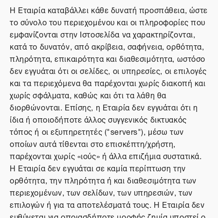
Η Εταιρία καταβάλλει κάθε δυνατή προσπάθεια, ώστε
το σύνολο του περιεχομένου και οι πληροφορίες που
εμφανίζονται στην Ιστοσελίδα να χαρακτηρίζονται,
κατά το δυνατόν, από ακρίβεια, σαφήνεια, ορθότητα,
πληρότητα, επικαιρότητα και διαθεσιμότητα, ωστόσο
δεν εγγυάται ότι οι σελίδες, οι υπηρεσίες, οι επιλογές
και τα περιεχόμενα θα παρέχονται χωρίς διακοπή και
χωρίς σφάλματα, καθώς και ότι τα λάθη θα
διορθώνονται. Επίσης, η Εταιρία δεν εγγυάται ότι η
ίδια ή οποιοδήποτε άλλος συγγενικός δικτυακός
τόπος ή οι εξυπηρετητές ("servers"), μέσω των
οποίων αυτά τίθενται στο επισκέπτη/χρήστη,
παρέχονται χωρίς «ιούς» ή άλλα επιζήμια συστατικά.
Η Εταιρία δεν εγγυάται σε καμία περίπτωση την
ορθότητα, την πληρότητα ή και διαθεσιμότητα των
περιεχομένων, των σελίδων, των υπηρεσιών, των
επιλογών ή για τα αποτελέσματά τους. Η Εταιρία δεν
ευθύνεται για οποιασδήποτε μορφής ζημία υποστεί ο