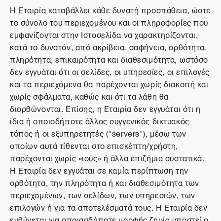
Η Εταιρία καταβάλλει κάθε δυνατή προσπάθεια, ώστε
το σύνολο του περιεχομένου και οι πληροφορίες που
εμφανίζονται στην Ιστοσελίδα να χαρακτηρίζονται,
κατά το δυνατόν, από ακρίβεια, σαφήνεια, ορθότητα,
πληρότητα, επικαιρότητα και διαθεσιμότητα, ωστόσο
δεν εγγυάται ότι οι σελίδες, οι υπηρεσίες, οι επιλογές
και τα περιεχόμενα θα παρέχονται χωρίς διακοπή και
χωρίς σφάλματα, καθώς και ότι τα λάθη θα
διορθώνονται. Επίσης, η Εταιρία δεν εγγυάται ότι η
ίδια ή οποιοδήποτε άλλος συγγενικός δικτυακός
τόπος ή οι εξυπηρετητές ("servers"), μέσω των
οποίων αυτά τίθενται στο επισκέπτη/χρήστη,
παρέχονται χωρίς «ιούς» ή άλλα επιζήμια συστατικά.
Η Εταιρία δεν εγγυάται σε καμία περίπτωση την
ορθότητα, την πληρότητα ή και διαθεσιμότητα των
περιεχομένων, των σελίδων, των υπηρεσιών, των
επιλογών ή για τα αποτελέσματά τους. Η Εταιρία δεν
ευθύνεται για οποιασδήποτε μορφής ζημία υποστεί ο