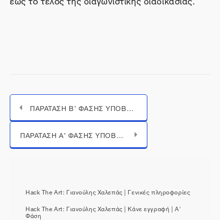
ΠΑΡΑΤΑΣΗ B’ ΦΑΣΗΣ ΥΠΟΒΟΛΗΣ ΨΗΦΙΑΚΩΝ ΕΡΓΩΝ ΤΟΥ ΔΙΑΓΩΝΙΣΜΟΥ HACK THE ART: Γιανούλης Χαλεπάς
Μεταπήδηση σε...
ΠΑΡΑΤΑΣΗ Α’ ΦΑΣΗΣ ΥΠΟΒΟΛΗΣ ΨΗΦΙΑΚΩΝ ΠΡΟΤΑΣΕΩΝ ΤΟΥ ΔΙΑΓΩΝΙΣΜΟΥ HACK THE ART: Γιανούλης Χαλεπάς
Hack The Art: Γιανούλης Χαλεπάς | Γενικές πληροφορίες
Hack The Art: Γιανούλης Χαλεπάς | Κάνε εγγραφή | Α'
Φάση