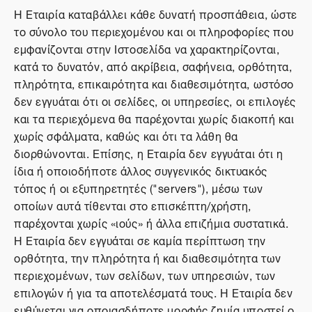
Η Εταιρία καταβάλλει κάθε δυνατή προσπάθεια, ώστε
το σύνολο του περιεχομένου και οι πληροφορίες που
εμφανίζονται στην Ιστοσελίδα να χαρακτηρίζονται,
κατά το δυνατόν, από ακρίβεια, σαφήνεια, ορθότητα,
πληρότητα, επικαιρότητα και διαθεσιμότητα, ωστόσο
δεν εγγυάται ότι οι σελίδες, οι υπηρεσίες, οι επιλογές
και τα περιεχόμενα θα παρέχονται χωρίς διακοπή και
χωρίς σφάλματα, καθώς και ότι τα λάθη θα
διορθώνονται. Επίσης, η Εταιρία δεν εγγυάται ότι η
ίδια ή οποιοδήποτε άλλος συγγενικός δικτυακός
τόπος ή οι εξυπηρετητές ("servers"), μέσω των
οποίων αυτά τίθενται στο επισκέπτη/χρήστη,
παρέχονται χωρίς «ιούς» ή άλλα επιζήμια συστατικά.
Η Εταιρία δεν εγγυάται σε καμία περίπτωση την
ορθότητα, την πληρότητα ή και διαθεσιμότητα των
περιεχομένων, των σελίδων, των υπηρεσιών, των
επιλογών ή για τα αποτελέσματά τους. Η Εταιρία δεν
ευθύνεται για οποιασδήποτε μορφής ζημία υποστεί ο