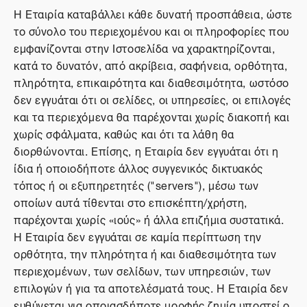
Η Εταιρία καταβάλλει κάθε δυνατή προσπάθεια, ώστε
το σύνολο του περιεχομένου και οι πληροφορίες που
εμφανίζονται στην Ιστοσελίδα να χαρακτηρίζονται,
κατά το δυνατόν, από ακρίβεια, σαφήνεια, ορθότητα,
πληρότητα, επικαιρότητα και διαθεσιμότητα, ωστόσο
δεν εγγυάται ότι οι σελίδες, οι υπηρεσίες, οι επιλογές
και τα περιεχόμενα θα παρέχονται χωρίς διακοπή και
χωρίς σφάλματα, καθώς και ότι τα λάθη θα
διορθώνονται. Επίσης, η Εταιρία δεν εγγυάται ότι η
ίδια ή οποιοδήποτε άλλος συγγενικός δικτυακός
τόπος ή οι εξυπηρετητές ("servers"), μέσω των
οποίων αυτά τίθενται στο επισκέπτη/χρήστη,
παρέχονται χωρίς «ιούς» ή άλλα επιζήμια συστατικά.
Η Εταιρία δεν εγγυάται σε καμία περίπτωση την
ορθότητα, την πληρότητα ή και διαθεσιμότητα των
περιεχομένων, των σελίδων, των υπηρεσιών, των
επιλογών ή για τα αποτελέσματά τους. Η Εταιρία δεν
ευθύνεται για οποιασδήποτε μορφής ζημία υποστεί ο