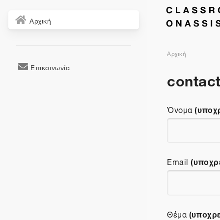
Αρχική
Αρχική
Επικοινωνία
contac
(υποχ
Όνομα
(υποχρ
Email
(υποχρ
Θέμα