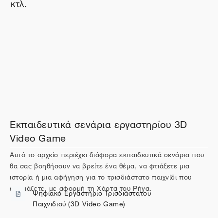
κτλ.
Εκπαιδευτικά σενάρια εργαστηρίου 3D
Video Game
Αυτό το αρχείο περιέχει διάφορα εκπαιδευτικά σενάρια που
θα σας βοηθήσουν να βρείτε ένα θέμα, να φτιάξετε μια
ιστορία ή μια αφήγηση για το τρισδιάστατο παιχνίδι που
ετοιμάζετε, με αφορμή τη Χάρτα του Ρήγα.
Ψηφιακό Εργαστήριο Τρισδιάστατου
Παιχνιδιού (3D Video Game)
Αρχείο