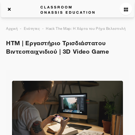
Αρχική
Ενότητες
Hack The Map: Η Χάρτα του Ρήγα Βελεστινλή
HTM | Εργαστήριο Τρισδιάστατου
Βιντεοπαιχνιδιού | 3D Video Game