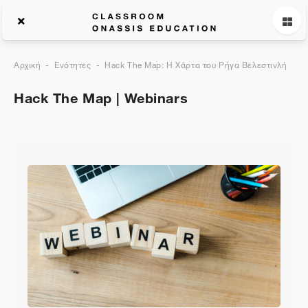
Αρχική
Ενότητες
Hack The Map: Η Χάρτα του Ρήγα Βελεστινλή
Hack The Map | Webinars