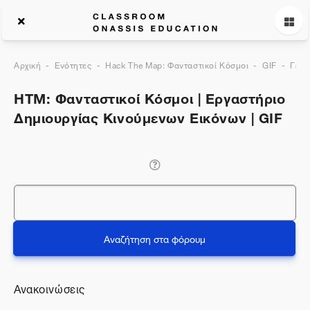
Αρχική
Ενότητες
Hack The Map: Φανταστικοί Κόσμοι
GIF
Γενι
HTM: Φανταστικοί Κόσμοι | Εργαστήριο
Δημιουργίας Κινούμενων Εικόνων | GIF
Αναζήτηση
Αναζήτηση στα φόρουμ
Ανακοινώσεις