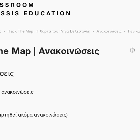
ς
Hack The Map: Η Χάρτα του Ρήγα Βελεστινλή
Ανακοινώσεις
Γενικ
he Map | Ανακοινώσεις
Ανα
σεις
ι ανακοινώσεις
αρτηθεί ακόμα ανακοινώσεις)