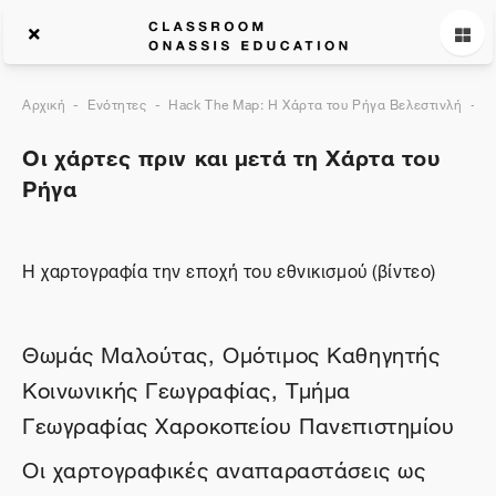
Αρχική
Ενότητες
Hack The Map: Η Χάρτα του Ρήγα Βελεστινλή
Ο
Οι χάρτες πριν και μετά τη Χάρτα του
Ρήγα
Η χαρτογραφία την εποχή του εθνικισμού (βίντεο)
Θωμάς Μαλούτας, Ομότιμος Καθηγητής
Κοινωνικής Γεωγραφίας, Τμήμα
Γεωγραφίας Χαροκοπείου Πανεπιστημίου
Οι χαρτογραφικές αναπαραστάσεις ως