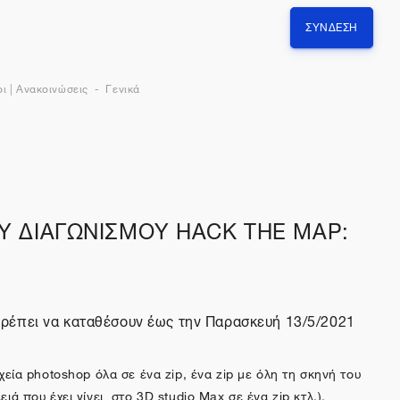
ΣΎΝΔΕΣΗ
ι | Ανακοινώσεις
Γενικά
ΟΥ ΔΙΑΓΩΝΙΣΜΟΥ HACK THE MAP:
πρέπει να καταθέσουν έως την Παρασκευή 13/5/2021
εία photoshop όλα σε ένα zip, ένα zip με όλη τη σκηνή του
λειά που έχει γίνει στο 3D studio Max σε ένα zip κτλ.).