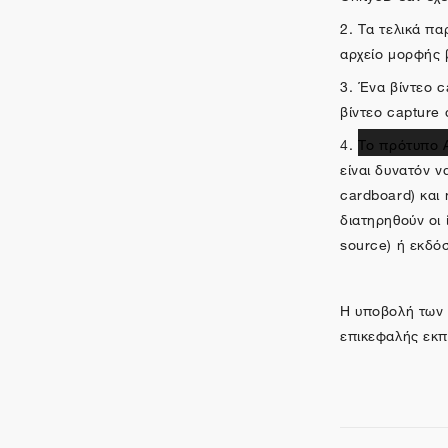
2. Τα τελικά πα
αρχείο μορφής β
3. Ένα βίντεο c
βίντεο capture
4.
Το πρότυπο 
είναι δυνατόν ν
cardboard) και 
διατηρηθούν οι 
source) ή εκδόσ
Η υποβολή των 
επικεφαλής εκπα