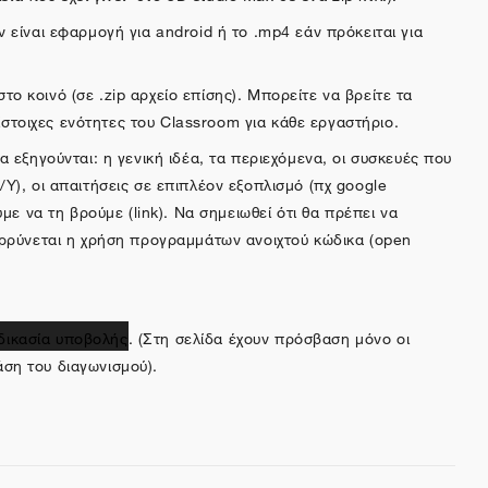
ν είναι εφαρμογή για android ή το .mp4 εάν πρόκειται για
ο κοινό (σε .zip αρχείο επίσης). Μπορείτε να βρείτε τα
ίστοιχες ενότητες του Classroom για κάθε εργαστήριο.
 εξηγούνται: η γενική ιδέα, τα περιεχόμενα, οι συσκευές που
/Y), οι απαιτήσεις σε επιπλέον εξοπλισμό (πχ google
 να τη βρούμε (link). Να σημειωθεί ότι θα πρέπει να
νθαρρύνεται η χρήση προγραμμάτων ανοιχτού κώδικα (open
δικασία υποβολής
. (Στη σελίδα έχουν πρόσβαση μόνο οι
άση του διαγωνισμού).