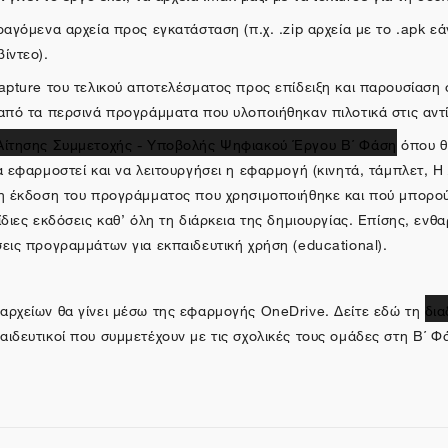
ραγόμενα αρχεία προς εγκατάσταση (π.χ. .zip αρχεία με το .apk εά
ίντεο).
apture του τελικού αποτελέσματος προς επίδειξη και παρουσίαση στ
 από τα περσινά προγράμματα που υλοποιήθηκαν πιλοτικά στις αντ
Αίτησης Συμμετοχής - Υποβολής Ψηφιακού Έργου Β΄ Φάση
όπου θα
α εφαρμοστεί και να λειτουργήσει η εφαρμογή (κινητά, τάμπλετ, H 
η έκδοση του προγράμματος που χρησιμοποιήθηκε και πού μπορούμε
ίδιες εκδόσεις καθ’ όλη τη διάρκεια της δημιουργίας. Επίσης, ε
εις προγραμμάτων για εκπαιδευτική χρήση (educational).
αρχείων θα γίνει μέσω της εφαρμογής OneDrive. Δείτε εδώ τη
δια
ιδευτικοί που συμμετέχουν με τις σχολικές τους ομάδες στη Β΄ Φ