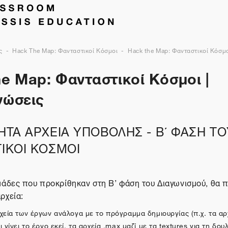
ς
Hack The Map: Φανταστικοί Κόσμοι
Hack the Map: Φανταστικοί Κόσμο
e Map: Φανταστικοί Κόσμοι |
νώσεις
ΗΤΑ ΑΡΧΕΙΑ ΥΠΟΒΟΛΗΣ - Β΄ ΦΑΣΗ Τ
ΙΚΟΙ ΚΟΣΜΟΙ
μάδες που προκρίθηκαν στη Β’ φάση του Διαγωνισμού, θα 
ρχεία:
χεία των έργων ανάλογα με το πρόγραμμα δημιουργίας (π.χ. τα αρχ
 γίνει το έργο εκεί, τα αρχεία .max μαζί με τα textures για τη δου