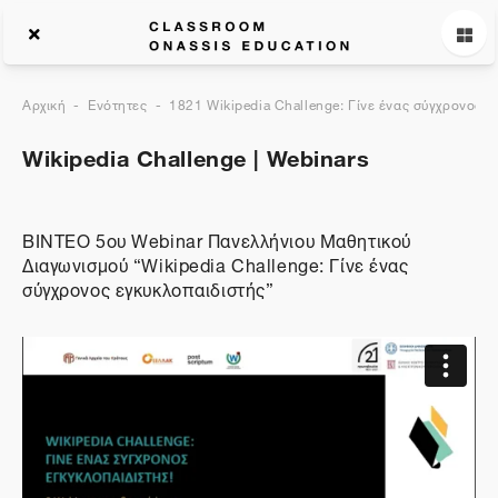
Αρχική
Ενότητες
1821 Wikipedia Challenge: Γίνε ένας σύγχρονος ε
Wikipedia Challenge | Webinars
ΒΙΝΤΕΟ 5oυ Webinar Πανελλήνιου Μαθητικού
Διαγωνισμού “Wikipedia Challenge: Γίνε ένας
σύγχρονος εγκυκλοπαιδιστής”