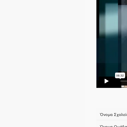
Όνομα Σχολεί
Όνομα Ομάδα