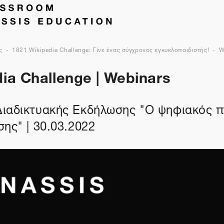
ς
1821 Wikipedia Challenge: Γίνε ένας σύγχρονος εγκυκλοπαιδιστής!
W
ia Challenge | Webinars
ιαδικτυακής Εκδήλωσης "Ο ψηφιακός πο
ης" | 30.03.2022