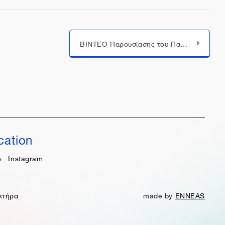
ΒΙΝΤΕΟ Παρουσίασης του Πανελλήνιου Μαθητικού Διαγωνισμού “Wikipedia Challenge: Γίνε ένας σύγχρονος εγκυκλοπαιδιστής”.
cation
e
Instagram
κτήρα
made by
ENNEAS