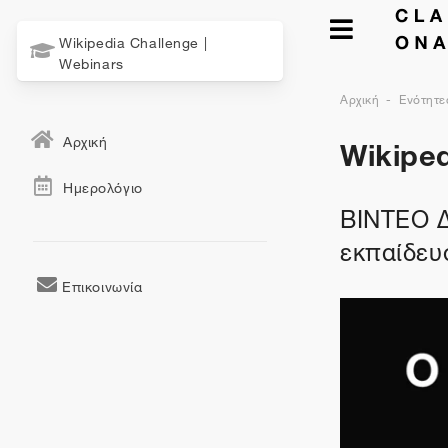
Wikipedia Challenge |
Webinars
Αρχική
Ενότητε
Wikiped
Αρχική
Ημερολόγιο
ΒΙΝΤΕΟ Δ
εκπαίδευσ
Επικοινωνία