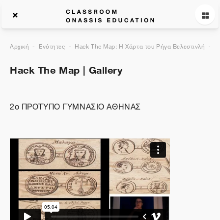
Αρχική
Ενότητες
Hack The Map: Η Χάρτα του Ρήγα Βελεστινλή
G
Hack The Map | Gallery
2ο ΠΡΟΤYΠΟ ΓΥΜΝΑΣΙΟ ΑΘΗΝΑΣ