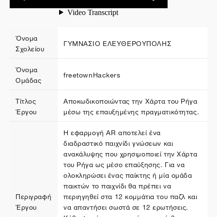
Όνομα
ΓΥΜΝΑΣΙΟ ΕΛΕΥΘΕΡΟΥΠΟΛΗΣ
Σχολείου
Όνομα
freetownHackers
Ομάδας
Τίτλος
Αποκωδικοποιώντας την Χάρτα του Ρήγα
Έργου
μέσω της επαυξημένης πραγματικότητας.
Η εφαρμογή AR αποτελεί ένα
διαδραστικό παιχνίδι γνώσεων και
ανακάλυψης που χρησιμοποιεί την Χάρτα
του Ρήγα ως μέσο επαύξησης. Για να
ολοκληρώσει ένας παίκτης ή μία ομάδα
παικτών το παιχνίδι θα πρέπει να
Περιγραφή
περιηγηθεί στα 12 κομμάτια του παζλ και
Έργου
να απαντήσει σωστά σε 12 ερωτήσεις.
Κάθε φορά που απαντάει σωστά θα