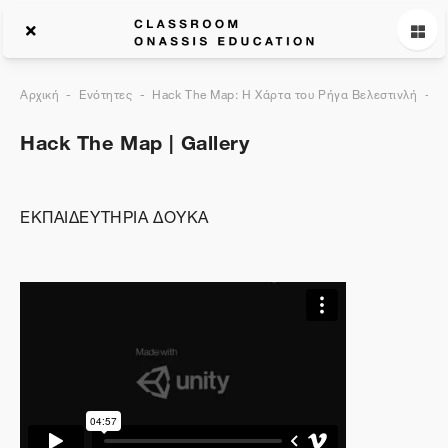
Αρχική
Ενότητες
Hack The Map: Η Χάρτα του Ρήγα Βελεστινλή
G
Hack The Map | Gallery
ΕΚΠΑΙΔΕΥΤΗΡΙΑ ΔΟΥΚΑ