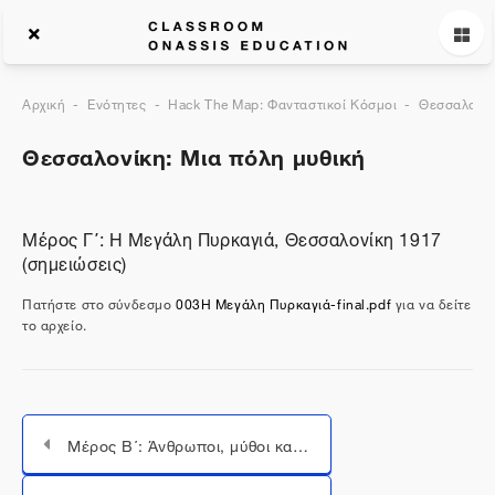
Αρχική
Ενότητες
Hack The Map: Φανταστικοί Κόσμοι
Θεσσαλονί
Θεσσαλονίκη: Μια πόλη μυθική
Μέρος Γ΄: Η Μεγάλη Πυρκαγιά, Θεσσαλονίκη 1917
(σημειώσεις)
Πατήστε στο σύνδεσμο
003Η Μεγάλη Πυρκαγιά-final.pdf
για να δείτε
το αρχείο.
Μέρος Β΄: Άνθρωποι, μύθοι και καθημερινή ζωή (βίντεο)
Μεταπήδηση σε...