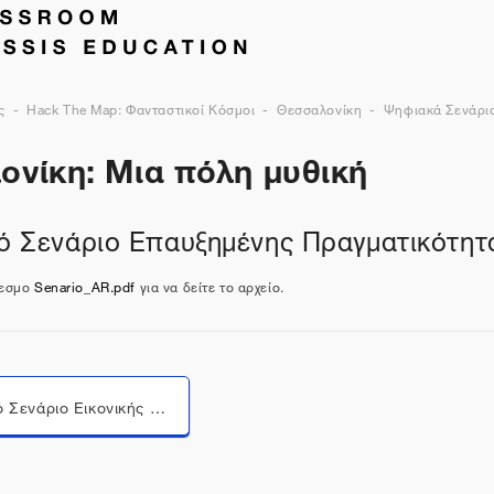
ς
Hack The Map: Φανταστικοί Κόσμοι
Θεσσαλονίκη
Ψηφιακά Σενάρια
ονίκη: Μια πόλη μυθική
κό Σενάριο Επαυξημένης Πραγματικότητ
δεσμο
Senario_AR.pdf
για να δείτε το αρχείο.
Μεταπήδηση σε...
Ενδεικτικό Σενάριο Εικονικής Πραγματικότητας (VR)