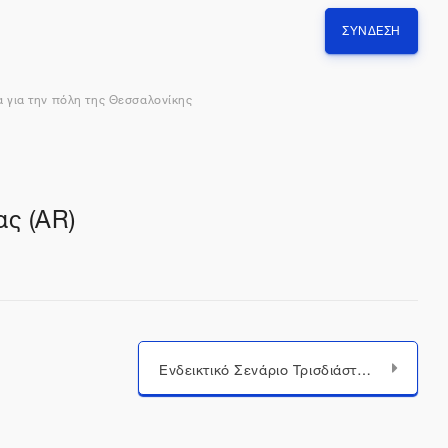
ΣΎΝΔΕΣΗ
 για την πόλη της Θεσσαλονίκης
ας (AR)
Ενδεικτικό Σενάριο Τρισδιάστατου Βιντεοπαιχνιδιού (3D Video Game)