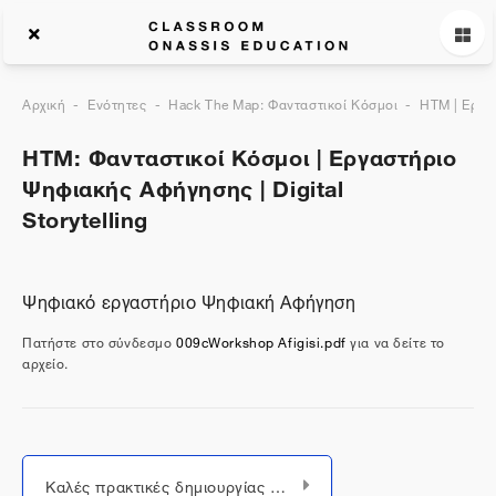
Αρχική
Ενότητες
Hack The Map: Φανταστικοί Κόσμοι
HTM | Εργα
HTM: Φανταστικοί Κόσμοι | Εργαστήριο
Ψηφιακής Αφήγησης | Digital
Storytelling
Ψηφιακό εργαστήριο Ψηφιακή Αφήγηση
Πατήστε στο σύνδεσμο
009cWorkshop Afigisi.pdf
για να δείτε το
αρχείο.
Μεταπήδηση σε...
Καλές πρακτικές δημιουργίας ψηφιακών έργων