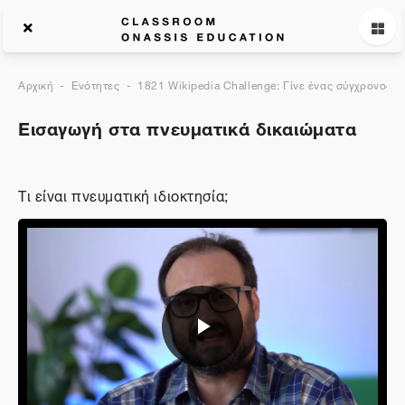
Αρχική
Ενότητες
1821 Wikipedia Challenge: Γίνε ένας σύγχρονος ε
Εισαγωγή στα πνευματικά δικαιώματα
Τι είναι πνευματική ιδιοκτησία;
Αναπαραγωγή
βίντεο