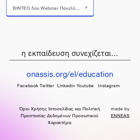
Μεταπήδηση σε...
ΒΙΝΤΕΟ 5oυ Webinar Πανελλήνιου Μαθητικού Διαγωνισμού “Wikipedia Challenge: Γίνε ένας σύγχρονος εγκυκλοπαιδιστής”
η εκπαίδευση συνεχίζεται...
onassis.org/el/education
Facebook
Twitter
Linkedin
Youtube
Instagram
Όροι Χρήσης Ιστοσελίδας και Πολιτική
made by
Προστασίας Δεδομένων Προσωπικού
ENNEAS
Χαρακτήρα