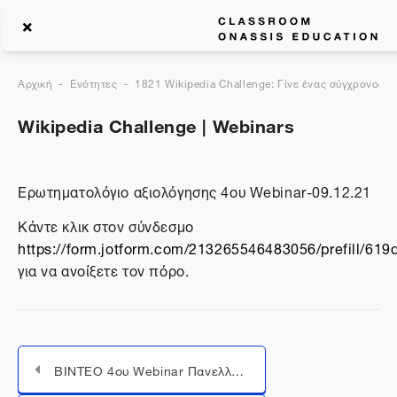
Αρχική
Ενότητες
1821 Wikipedia Challenge: Γίνε ένας σύγχρονος ε
Wikipedia Challenge | Webinars
Ερωτηματολόγιο αξιολόγησης 4ου Webinar-09.12.21
Κάντε κλικ στον σύνδεσμο
https://form.jotform.com/213265546483056/prefill/6
για να ανοίξετε τον πόρο.
ΒΙΝΤΕΟ 4oυ Webinar Πανελλήνιου Μαθητικού Διαγωνισμού “Wikipedia Challenge: Γίνε ένας σύγχρονος εγκυκλοπαιδιστής”