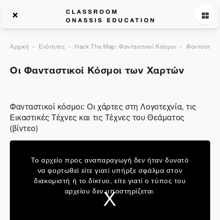
Αρχική
Ενότητες
Hack The Map: Φανταστικοί Κόσμοι
Φανταστικο
Οι Φανταστικοί Κόσμοι των Χαρτών
Φανταστικοί κόσμοι: Οι χάρτες στη Λογοτεχνία, τις
Εικαστικές Τέχνες και τις Τέχνες του Θεάματος
(βίντεο)
This
is
a
Το αρχείο προς αναπαραγωγή δεν ήταν δυνατό
modal
window.
να φορτωθεί είτε γιατί υπήρξε σφάλμα στον
διακομιστή ή το δίκτυο, είτε γιατί ο τύπος του
αρχείου δεν υποστηρίζεται.