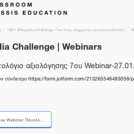
ς
1821 Wikipedia Challenge: Γίνε ένας σύγχρονος εγκυκλοπαιδιστής!
W
ia Challenge | Webinars
ολόγιο αξιολόγησης 7ου Webinar-27.01
τον σύνδεσμο
https://form.jotform.com/213265546483056/
Μεταπήδηση σε...
ΒΙΝΤΕΟ 7oυ Webinar Πανελλήνιου Μαθητικού Διαγωνισμού “Wikipedia Challenge: Γίνε ένας σύγχρονος εγκυκλοπαιδιστής”