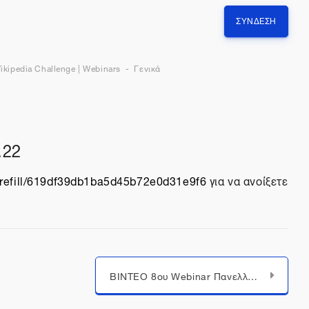
ΣΎΝΔΕΣΗ
ikipedia Challenge | Webinars
Γενικά
.22
prefill/619df39db1ba5d45b72e0d31e9f6
για να ανοίξετε
ΒΙΝΤΕΟ 8oυ Webinar Πανελλήνιου Μαθητικού Διαγωνισμού “Wikipedia Challenge: Γίνε ένας σύγχρονος εγκυκλοπαιδιστής”