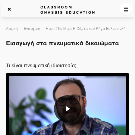
Αρχική
Ενότητες
Hack The Map: Η Χάρτα του Ρήγα Βελεστινλή
Ε
Εισαγωγή στα πνευματικά δικαιώματα
Τι είναι πνευματική ιδιοκτησία;
Αναπαραγωγή
βίντεο