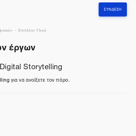
ΣΎΝΔΕΣΗ
ηφιακών
Επιπλέον Υλικό
ών έργων
igital Storytelling
lling
για να ανοίξετε τον πόρο.