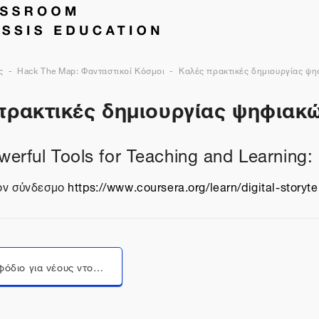
ς
Hack The Map: Φανταστικοί Κόσμοι
Καλές πρακτικές δημιουργίας ψ
πρακτικές δημιουργίας ψηφιακ
rful Tools for Teaching and Learning: D
τον σύνδεσμο
https://www.coursera.org/learn/digital-storyte
Μεταπήδηση σε...
Βιβλίο "Εφόδιο για νέους ντοκιμαντερίστες"