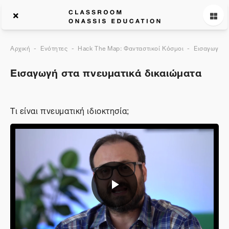
Αρχική
Ενότητες
Hack The Map: Φανταστικοί Κόσμοι
Εισαγωγή σ
Εισαγωγή στα πνευματικά δικαιώματα
Τι είναι πνευματική ιδιοκτησία;
Αναπαραγωγή
βίντεο