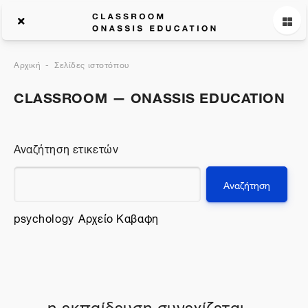
Αρχική
Σελίδες ιστοτόπου
CLASSROOM — ONASSIS EDUCATION
Αναζήτηση ετικετών
Αναζήτηση ετικετών
psychology
Αρχείο Καβαφη
η εκπαίδευση συνεχίζεται...