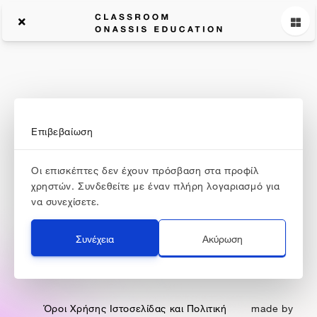
Επιβεβαίωση
Οι επισκέπτες δεν έχουν πρόσβαση στα προφίλ
η εκπαίδευση συνεχίζεται...
χρηστών. Συνδεθείτε με έναν πλήρη λογαριασμό για
να συνεχίσετε.
onassis.org/el/education
Συνέχεια
Ακύρωση
Facebook
Twitter
Linkedin
Youtube
Instagram
Όροι Χρήσης Ιστοσελίδας και Πολιτική
made by