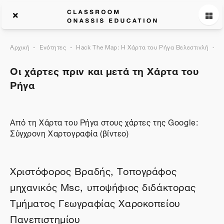
Αρχική
Ενότητες
Hack The Map: Η Χάρτα του Ρήγα Βελεστινλή
Ο
Οι χάρτες πριν και μετά τη Χάρτα του
Ρήγα
Από τη Χάρτα του Ρήγα στους χάρτες της Google:
Σύγχρονη Χαρτογραφία (βίντεο)
Χριστόφορος Βραδής, Τοπογράφος
μηχανικός Msc, υποψήφιος διδάκτορας
Τμήματος Γεωγραφίας Χαροκοπείου
Πανεπιστημίου