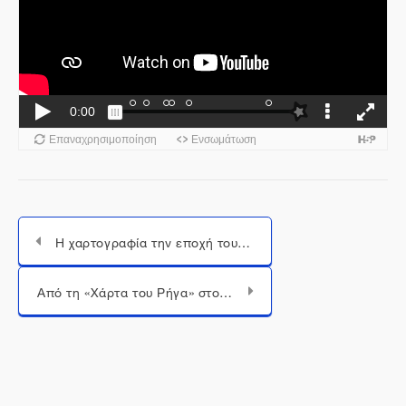
Η χαρτογραφία την εποχή του εθνικισμού (βίντεο)
Μεταπήδηση σε...
Από τη «Χάρτα του Ρήγα» στους Χάρτες της Google: Σύγχρονα εργαλεία γεωγραφίας και χαρτογραφίας στην εκπαίδευση στο πλαίσιο του webinar | «Η χάρτα του Ρήγα Βελεστινλή» στον ψηφιακό κόσμο A (βίντεο)