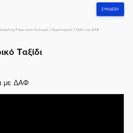
ΣΎΝΔΕΣΗ
Boarding Pass στον Αυτισμό | Αεροπορικό Ταξίδι και ΔΑΦ
ικό Ταξίδι
α με ΔΑΦ