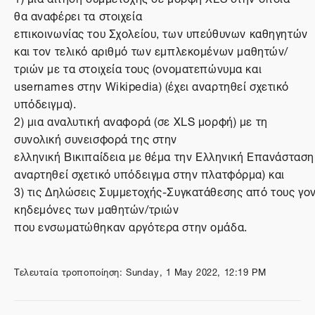
θα αναφέρει τα στοιχεία
επικοινωνίας
του
Σχολείου,
των
υπεύθυνων
καθηγητών
και
τον
τελικό
αριθμό
των
εμπλεκομένων
μαθητών/
τριών με τα στοιχεία τους (ονοματεπώνυμα και
usernames στην Wikipedia) (έχει αναρτηθεί σχετικό
υπόδειγμα).
2)
μια αναλυτική αναφορά (σε XLS μορφή)
με τη
συνολική συνεισφορά της στην
ελληνική
Βικιπαίδεια
με
θέμα
την
Ελληνική
Επανάσταση
αναρτηθεί σχετικό υπόδειγμα στην πλατφόρμα) και
3)
τις
Δηλώσεις
Συμμετοχής
-
Συγκατάθεσης
από
τους
γον
κηδεμόνες
των
μαθητών/τριών
που
ενσωματώθηκαν
αργότερα
στην
ομάδα.
Τελευταία τροποποίηση: Sunday, 1 May 2022, 12:19 PM