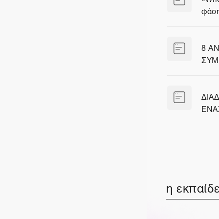
φάση
Σελί
8 Α
ΣΥΜ
Σελί
ΔΙΑ
ΕΝΑ
Σελί
η εκπαίδε