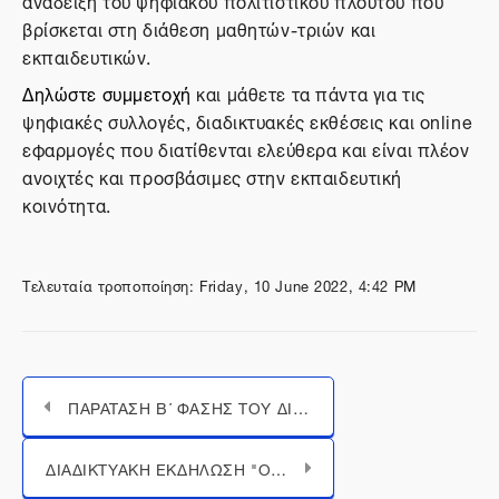
ανάδειξη του ψηφιακού πολιτιστικού πλούτου που
βρίσκεται στη διάθεση μαθητών-τριών και
εκπαιδευτικών.
Δηλώστε συμμετοχή
και μάθετε τα πάντα για τις
ψηφιακές συλλογές, διαδικτυακές εκθέσεις και online
εφαρμογές που διατίθενται ελεύθερα και είναι πλέον
ανοιχτές και προσβάσιμες στην εκπαιδευτική
κοινότητα.
Τελευταία τροποποίηση: Friday, 10 June 2022, 4:42 PM
ΠΑΡΑΤΑΣΗ Β΄ ΦΑΣΗΣ ΤΟΥ ΔΙΑΓΩΝΙΣΜΟΥ WIKIPEDIA CHALLENGE: ΓΙΝΕ ΕΝΑΣ ΣΥΓΧΡΟΝΟΣ ΕΓΚΥΚΛΟΠΑΙΔΙΣΤΗΣ ΕΩΣ ΤΗΝ ΤΕΤΑΡΤΗ 25/05/2022
Μεταπήδηση σε...
ΔΙΑΔΙΚΤΥΑΚΗ ΕΚΔΗΛΩΣΗ "Ο ΨΗΦΙΑΚΟΣ ΠΟΛΙΤΙΣΜΟΣ ΣΤΑ ΧΕΡΙΑ ΤΗΣ ΕΚΠΑΙΔΕΥΣΗΣ"- 30/03/2022 | 16:00-18:30